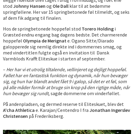
Begge ridehuse blev taget i brug i formiddags, og i det ene
stod
Johnny Hansen
og
Ole Dall
klar til at bedømme
springføllene. Her var 15 springbetonede føl tilmeldt, og seks
af dem fik adgang til finalen.
Hos de springbetonede hoppeføl stod
Torero Holding
i
Græsted endnu engang bag dagens bedste. Det charmerende
hoppeføl
Olympia de Merignat
e. Ogano Sitte/Diarado
galopperede sig nemlig direkte ind i dommernes smag, og
med vindertitlen fulgte også en invitation til Dansk
Varmblods Krafft Eliteskue i starten af september.
–
Her har vi et utrolig tiltalende, vellinjeret og dejligt hoppeføl.
Føllet har en fantastisk funktion og dynamik, når hun bevæger
sig, og hun har blandt andet fået 9 i galop, så det er et føl, som
på alle måder formår at bruge sin krop på den rigtige måde, når
hun bevæger sig rundt
, sagde dommerne om vinderføllet.
På andenpladsen, og dermed reserve til Eliteskuet, blev det
A'cha Athletica
e. Karajan/Centendro I fra
Jonathan Ingerslev
Christensen
på Frederiksberg.