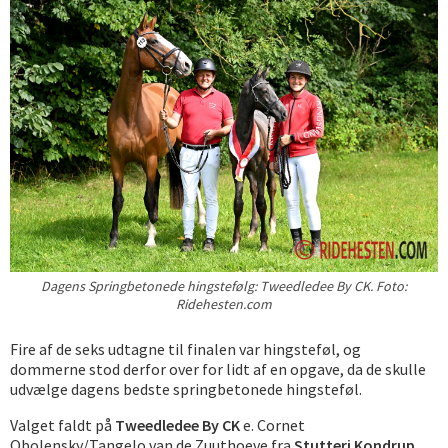
Dagens Springbetonede hingstefølg: Tweedledee By CK. Foto:
Ridehesten.com
Fire af de seks udtagne til finalen var hingsteføl, og
dommerne stod derfor over for lidt af en opgave, da de skulle
udvælge dagens bedste springbetonede hingsteføl.
Valget faldt på
Tweedledee By CK
e. Cornet
Obolensky/Tangelo van de Zuuthoeve fra
Stutteri Kondrup