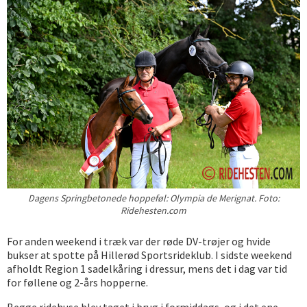
Dagens Springbetonede hoppeføl: Olympia de Merignat. Foto:
Ridehesten.com
For anden weekend i træk var der røde DV-trøjer og hvide
bukser at spotte på Hillerød Sportsrideklub. I sidste weekend
afholdt Region 1 sadelkåring i dressur, mens det i dag var tid
for føllene og 2-års hopperne.