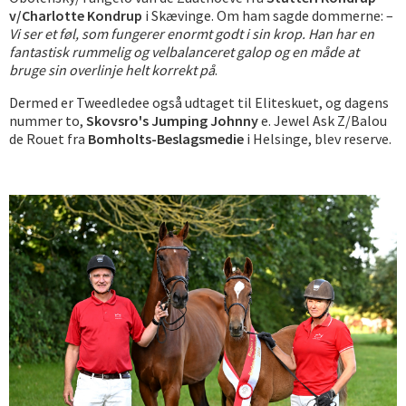
v/Charlotte Kondrup
i Skævinge. Om ham sagde dommerne: –
Vi ser et føl, som fungerer enormt godt i sin krop. Han har en
fantastisk rummelig og velbalanceret galop og en måde at
bruge sin overlinje helt korrekt på
.
Dermed er Tweedledee også udtaget til Eliteskuet, og dagens
nummer to,
Skovsro's Jumping Johnny
e. Jewel Ask Z/Balou
de Rouet fra
Bomholts-Beslagsmedie
i Helsinge, blev reserve.