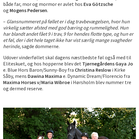
både far, mor og mormor er avlet hos
Eva Götzsche
og
Mogens Pedersen
.
–
Glansnummeret på føllet er i dag travbevægelsen, hvor hun
virkelig sætter afsted med god bæring og rummelighed. Hun
har blandt andet fået 9 i trav, 9 for hendes flotte type, og hun er
et føl, der i det hele taget ikke har vist særlig mange svagheder
herinde
, sagde dommerne.
Udover vinderføllet skal dagens næstbedste føl også med til
Eliteskuet, og hos hopperne blev det
Tjørnegårdens Gaya Jo
e. Blue Hors Baron/Sunny-Boy fra
Christina Reslow
i Kirke
Såby, mens
Dawina Maxima
e. Dynamic Dream/Florencio fra
Maxima Horses v/Maria Wibroe
i Hørsholm blev nummer tre
og dermed reserve.