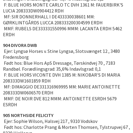
F: BLUE HORS MONTE CARLO TC DVH 1361 M: FAUERBIRK'S
LUCIA 208333DW0904412 RDH
MF: SIR DONNERHALL I DE433330038601 MM:
GØRKLINTGÅRDS LUCCA 208333200304599 ERDH
MMF: RUBELS DE333331550996 MMM: LACANTA ERDH 5462
ERDH
904 DIVORA DWB
Ejer: Lyngsø Horses v. Stine Lyngsø, Slotsvænget 12 , 3480
Fredensborg
Født hos: Blue Hors ApS Dressage, Tørskindvej 70 , 7183
Randbøl. Forædlingsgrad: 35,6% Indavlsgrad: 0,1
F: BLUE HORS VICONTE DVH 1385 M: NIKOBAR'S DI MARIA
208333DW1601859 RDH
MF: DIMAGGIO DE331316969995 MM: MARIE ANTOINETTE
208333DW0606570 ERDH
MMF: DE NOIR DVE 812 MMM: ANTOINETTE ESRDH 5679
ESRDH
905 NORTHSIDE FELICITY
Ejer: Sophie Wilson, Halsvej 217 , 9310 Vodskov
Født hos: Charlotte Prang & Morten Thomsen, Tylstrupvej 67 ,