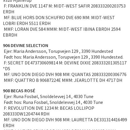
9320 Hjallerup
F: FRANKLIN DVE 1147 M: MIDT-WEST SAFIR 208333200203753
ERDH
MF: BLUE HORS DON SCHUFRO DVE 690 MM: MIDT-WEST
LOBRI ERDH 5511 ERDH
MMF: LORAN DVE 584 MMM: MIDT-WEST IBINA EBRDH 2594
EBRDH
906 DEVINE SELECTION
Ejer: Maria Andersson, Torupvejen 129 , 3390 Hundested
Født hos: Maria Andersson, Torupvejen 129 , 3390 Hundested.
F: SECRET DE473730609814 M: DEVINE DIXIE 208333201305117
*DS
MF: UNO DON DIEGO DVH 908 MM: QUANTAS 208333200306776
MMF: QUATTRO B 90687224E MMM: JEARLOTTE DH 4717 DH
908 BECAS ROSÉ
Ejer: Runa Fosbøl, Snoldelevvej 14 , 4030 Tune
Født hos: Runa Fosbøl, Snoldelevvej 14 , 4030 Tune
F: REVOLUTION DVE 1234 M: BECAS LOLLIPOP
208333DW1204744 RDH
MF: UNO DON DIEGO DVH 908 MM: LAURETTA DE331314416499
ERDH