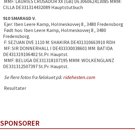
MMF: LAURIES CRUSADOR XX (GB) DE306062413085 MMM:
CILLA DE331314432089 Hauptstutbuch
910 SMARAGD V.
Ejer: Iben Leere Kamp, Holmeskovvej 8 , 3480 Fredensborg
Født hos: Iben Leere Kamp, Holmeskovvej 8 , 3480
Fredensborg.
F: SEZUAN DVE 1110 M: SHAKIRA DE431310663910 RDH
MF: SIR DONNERHALL I DE433330038601 MM: BATIDA
DE431319106402 St.Pr. Hauptst.
MMF: BELUGA DE331318107195 MMM: WOLKENGLANZ
DE331312507397 St.Pr. Hauptst.
Se flere fotos fra følskuet på:
ridehesten.com
Resultater
SPONSORER