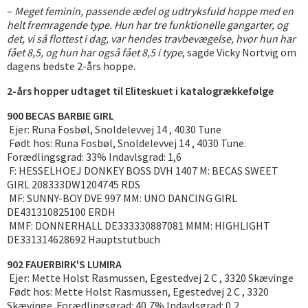
–
Meget feminin, passende ædel og udtryksfuld hoppe med en
helt fremragende type. Hun har tre funktionelle gangarter, og
det, vi så flottest i dag, var hendes travbevægelse, hvor hun har
fået 8,5, og hun har også fået 8,5 i type
, sagde Vicky Nortvig om
dagens bedste 2-års hoppe.
2-års hopper udtaget til Eliteskuet i katalogrækkefølge
900 BECAS BARBIE GIRL
Ejer: Runa Fosbøl, Snoldelevvej 14 , 4030 Tune
Født hos: Runa Fosbøl, Snoldelevvej 14 , 4030 Tune.
Forædlingsgrad: 33% Indavlsgrad: 1,6
F: HESSELHOEJ DONKEY BOSS DVH 1407 M: BECAS SWEET
GIRL 208333DW1204745 RDS
MF: SUNNY-BOY DVE 997 MM: UNO DANCING GIRL
DE431310825100 ERDH
MMF: DONNERHALL DE333330887081 MMM: HIGHLIGHT
DE331314628692 Hauptstutbuch
902 FAUERBIRK'S LUMIRA
Ejer: Mette Holst Rasmussen, Egestedvej 2 C , 3320 Skævinge
Født hos: Mette Holst Rasmussen, Egestedvej 2 C , 3320
Skævinge. Forædlingsgrad: 40,7% Indavlsgrad: 0,2