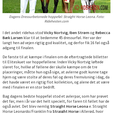
Dagens Dressurbetonede hoppeføl: Straight Horse Leona. Foto:
Ridehesten.com
I det andet ridehus stod
Vicky Nortvig
,
Iben Strøm
og
Rebecca
Bæk Larsen
klar til at bedømme 45 dressurføl. Her var der
langt hen ad vejen rigtig god kvalitet, og derfor fik 16 føl også
adgang til finalen.
De første til at kæmpe i finalen om de eftertragtede billetter
til Eliteskuet var hoppeføllene. Inden Vicky Nortvig løftede
sløret for, hvilke af føllene der skulle kæmpe om de tre
placeringer, måtte hun også sige, at avlerne godt kunne tage
hjem og være stolte af deres føl og deres fremvisning i dag, da
det havde været en rigtig flot kollektion, og alene det at være
med i finalen er en stor bedrift.
Bag dagens bedste hoppeføl stod et avlerpar, som har prøvet
det før, men i år var det helt specielt, for faren til føllet har de
også avlet. Det blev nemlig
Straight Horse Leona
e. Straight
Horse Leonardo/Franklin fra
Straight Horse
i Allerød, hvor