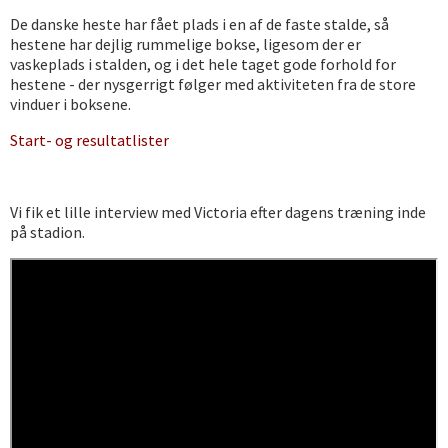
De danske heste har fået plads i en af de faste stalde, så
hestene har dejlig rummelige bokse, ligesom der er
vaskeplads i stalden, og i det hele taget gode forhold for
hestene - der nysgerrigt følger med aktiviteten fra de store
vinduer i boksene.
Start- og resultatlister
Vi fik et lille interview med Victoria efter dagens træning inde
på stadion.