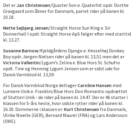
Det er
Jan Christensen
/Quarter Son e. Quaterhit opdr. Dorthe
Gravgaard som åbner for Danmark, parret rider på banen kl.
10.18.
Mette Sejbjerg Jensen
/Straight Horse Sun King e. Sir
Donnerhall I opdr. Straight Horse ApS følger efter med starttid
kl. 13.27.
Susanne Barnow
/Kjeldgårdens Django e. Hesselhøj Donkey
Boy opdr. Jørgen Nielsen rider på banen kl. 13,51 men det er
Victoria Vallentin
/Lygum’s Zelina e. Blue Hors St. Schufro
opdt. Tine og Henning Lygum Jensen som er sidst ude for
Dansk Varmblod kl. 13,59.
For Dansk Varmblod Norge deltager
Caroline Hansen
med
Lumiere Unik e. Franklin/Blue Hors Don Romantic opdrættet
af Stutteri Unik - de rider på banen kl. 14.47. Der er 46 starter i
klassen for 5-års heste, hvor sidste rytter rider på banen kl.
16.30. Dommerne i klassen er:
Kurt Christensen
fra Danmark,
Ulrike Nivelle (GER), Bernard Maurel (FRA) og Lars Andersson
(SWE).